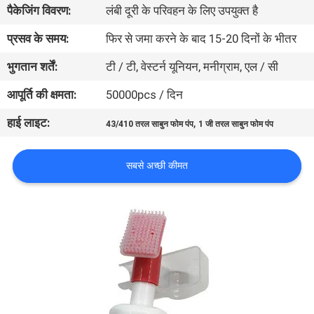
पैकेजिंग विवरण:
लंबी दूरी के परिवहन के लिए उपयुक्त है
गुणवत्ता
नियंत्रण
प्रसव के समय:
फिर से जमा करने के बाद 15-20 दिनों के भीतर
भुगतान शर्तें:
टी / टी, वेस्टर्न यूनियन, मनीग्राम, एल / सी
संपर्क
आपूर्ति की क्षमता:
50000pcs / दिन
करें
हाई लाइट:
,
43/410 तरल साबुन फोम पंप
1 जी तरल साबुन फोम पंप
समाचार
सबसे अच्छी कीमत
मामलों
साइटमैप
PRIVACY