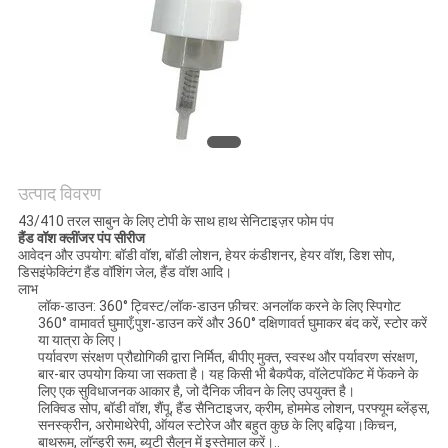
POLICY
उत्पाद विवरण
43/410 तरल साबुन के लिए टोपी के साथ हाथ सेनिटाइज़र फोम पंप
हैंड वॉश क्लींजर पंप सीरीज
आवेदन और उपयोग: बॉडी वॉश, बॉडी लोशन, हेयर कंडीशनर, हेयर वॉश, डिश सोप,
डिसइंफेक्टिंग हैंड वॉशिंग जेल, हैंड वॉश आदि।
लाभ
लॉक-डाउन: 360° ट्विस्ट/लॉक-डाउन फ़ीचर: अनलॉक करने के लिए स्पिगोट
360° वामावर्त घुमाएँ;पुश-डाउन करें और 360° दक्षिणावर्त घुमाकर बंद करें, स्टोर करें
या यात्रा के लिए।
पर्यावरण संरक्षण प्रौद्योगिकी द्वारा निर्मित, बीपीए मुक्त, स्वस्थ और पर्यावरण संरक्षण,
बार-बार उपयोग किया जा सकता है। यह किसी भी बैकपैक, वॉलेटपॉकेट में फेंकने के
लिए एक सुविधाजनक आकार है, जो दैनिक जीवन के लिए उपयुक्त है।
लिक्विड सोप, बॉडी वॉश, शैंपू, हैंड सैनिटाइजर, क्रीम, होममेड लोशन, परफ्यूम ब्लेंड्स,
सनस्क्रीन, अरोमाथेरेपी, ऑयल स्टोरेज और बहुत कुछ के लिए बढ़िया।किचन,
बाथरूम, लॉन्ड्री रूम, ब्यूटी सैलून में इस्तेमाल करें।..