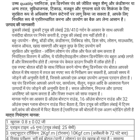
उच्च quatity प्लास्टिक, इस डिस्पेंसर पंप को जीवित सबूत शैम्पू और कंडीशनर या
अन्य तरल, सुविधाजनक, टिकाऊ, मजबूत और गुणवत्ता वाले पंप शिकंजा के लिए
सुरक्षित रूप से अधिकांश गैलन कंटेनरों पर लागू किया जा सकता है, आपके लिए
नियमित रूप से प्रतिस्थापित करना और उपयोग का बैक अप लेना आसान है।
उत्पाद की जानकारी
डुबकी लंबाई: डुबकी ट्यूब की लंबाई 28/410 गर्दन के आकार के साथ आपकी
पसंदीदा बोतल पर निर्भर करती है, ट्यूब की लंबाई तय नहीं होती है।
बहु-उपयोग - शैम्पू, बॉडी वॉश, कंडीशनर, लिक्विड सोप, डिश सोप, लोशन, माउथवॉश,
मसाज ऑयल, खाद्य सामग्री और बहुत कुछ के लिए उपयोग करें
सुरक्षित और सुरक्षित - लॉकिंग लोशन पंप लीक और फैल को कम करता है
नियंत्रित वितरण में अंतिम, ये पॉलीप्रोपाइलीन लोशन डिस्पेंसिंग पंप बहुत अच्छे लगते
हैं और विश्वसनीय होते हैं।मानक पंप केवल डाउन स्थिति में लॉक होते हैं।
एक स्पष्ट बोतल बॉडी के साथ रिफिल करने योग्य शैम्पू डिस्पेंसर पंप बोतल आपको
बोतल में शेष मात्रा में तरल का स्पष्ट रूप से निरीक्षण कर सकती है, आपको समय में
जोड़ने की अनुमति देती है, जिससे आपको एक अच्छा उपयोग अनुभव प्रदान होता है।
यह पंप डिस्पेंसर आपको अपने घर, कार्यालय, सैलून, स्कूल आदि के आसपास गैलन
उत्पादों में पंप जोड़ने की अनुमति देता है। सरल ऑपरेशन, स्पिल्ज और उत्पाद
अपशिष्ट को खत्म करता है और रिक्त स्थान को साफ रखता है।
मानक गर्दन का आकार 8 ऑउंस बोस्टन राउंड, 16 ऑउंस बोस्टन राउंड और 32
ऑउंस एम्बर ग्लास बोस्टन राउंड फिट बैठता है, डिप ट्यूब को वांछित लंबाई में ट्रिम
करें;कांच की बोतलों में फिट बैठता है [प्लास्टिक की बोतलों में एक अलग थ्रेडिंग होती है
मात्रा नियंत्रण मानक:
1. खुराक: 0.8 ± 0.02 जी
2. प्राइम टाइम: ≤6 गुना (ट्यूब लंबाई: 25 सेमी)
3. एक्ट्यूएटर टॉर्सियन: 2Kgf.m (टोरसन) 10Kgf.cm (असेंबली के 72 घंटे बाद)
4. रिसाव परीक्षण: भरी हुई बोतल (पानी / लोशन) पर पंप खराब हो गया है। सामान्य