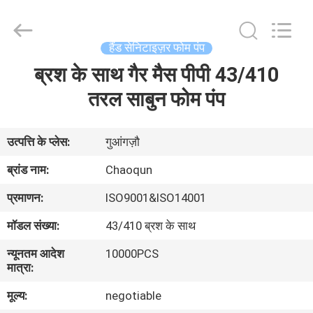
Chaoqun
Plastic
Industry
Co.,
Ltd..
हैंड सेनिटाइज़र फोम पंप
All
Rights
ब्रश के साथ गैर मैस पीपी 43/410
घर
Reserved.
तरल साबुन फोम पंप
उत्पादों
उत्पत्ति के प्लेस:
गुआंगज़ौ
हमारे
ब्रांड नाम:
Chaoqun
बारे
प्रमाणन:
ISO9001&ISO14001
में
मॉडल संख्या:
43/410 ब्रश के साथ
न्यूनतम आदेश
10000PCS
कारखाना
मात्रा:
भ्रमण
मूल्य:
negotiable