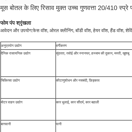
मूस बोतल के लिए रिसाव मुक्त उच्च गुणवत्ता 20/410 स्प्रे 
फोम पंप श्रृंखला
आवेदन और उपयोग:
फेस वॉश, ओरल क्लीनिंग, बॉडी वॉश, हेयर वॉश, हैंड वॉश, शे
अनुप्रयोग उद्योग
वर्गीकरण
दैनिक रासायनिक उद्योग
सुंदरता, रसोई और स्नानघर, हज्जाम की दुकान, मस्ती, खुशबू
चिकित्सा उद्योग
कीटाणुशोधन और नसबंदी, छिड़काव
मोटर वाहन उद्योग
कार धुलाई, कार सौंदर्य, कार बहाली
बागवानी
पानी