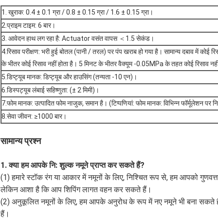
1. खुराक: 0.4 ± 0.1 ग्रा / 0.8 ± 0.15 ग्रा / 1.6 ± 0.15 ग्रा।
2.
प्राइम टाइम: 6 बार।
3. आवेदन हाथ लग रहा है: Actuator वसंत वापस ＜1.5 सेकंड।
4.
रिसाव परीक्षण: भरी हुई बोतल (पानी / तरल) पर पंप खराब हो गया है। सामान्य दबाव में कोई 
के भीतर कोई रिसाव नहीं होता है। 5 मिनट के भीतर वैक्यूम -0.05MPa के तहत कोई रिसाव नहीं
5.
डिप्ट्यूब मानक: डिप्ट्यूब और हाउसिंग (तन्यता -10 एन)।
6.
डिस्पट्यूब लंबाई सहिष्णुता: (± 2 मिमी)।
7.
फोम मानक: उत्पादित फोम नाजुक, समान है। (टिप्पणियां: फोम मानक: विभिन्न फॉर्मूलेशन पर नि
8.
सेवा जीवन: ≥1000 बार।
सामान्य प्रश्न
1. क्या हम आपके नि: शुल्क नमूने प्राप्त कर सकते हैं?
(1) हमारे स्टॉक रंग या आकार में नमूनों के लिए, निश्चित रूप से, हम आपको गुणवत्ता
लेकिन आशा है कि आप शिपिंग लागत वहन कर सकते हैं।
(2) अनुकूलित नमूनों के लिए, हम आपके अनुरोध के रूप में नए नमूने भी बना सक
हैं।