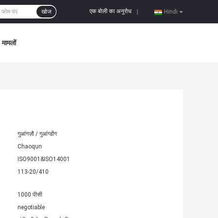
एक बोली का अनुरोध
खोज
|
Hindi
मामलों
गुआंगज़ौ / गुआंग्डोंग
Chaoqun
ISO9001&ISO14001
113-20/410
1000 पीसी
negotiable