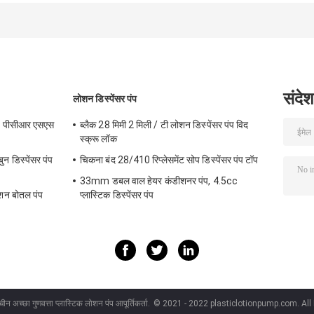
बोतल
पालतू फोम पंप बोतल
साबुन की बोतलें
संदेश
लोशन डिस्पेंसर पंप
हेड पीसीआर एसएस
ब्लैक 28 मिमी 2 मिली / टी लोशन डिस्पेंसर पंप विद
स्क्रू लॉक
 डिस्पेंसर पंप
चिकना बंद 28/410 रिप्लेसमेंट सोप डिस्पेंसर पंप टॉप
33mm डबल वाल हेयर कंडीशनर पंप, 4.5cc
ोशन बोतल पंप
प्लास्टिक डिस्पेंसर पंप
चीन अच्छा गुणवत्ता प्लास्टिक लोशन पंप आपूर्तिकर्ता.
© 2021 - 2022 plasticlotionpump.com. All