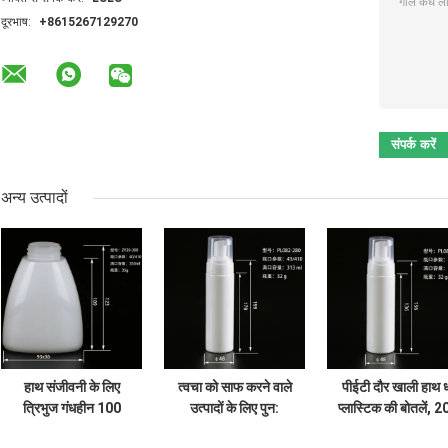
दूरभाष:
+8615267129270
अन्य उत्पादों
हाथ संजीवनी के लिए
त्वचा को साफ करने वाले
पीईटी दौर खाली हाथ 
त्रिभुज गंधहीन 100
उत्पादों के लिए पुन:
प्लास्टिक की बोतलें, 2
मिली पालतू फोम पंप
प्रयोज्य 280 मिलीलीटर
मिलीलीटर फोमिंग हा