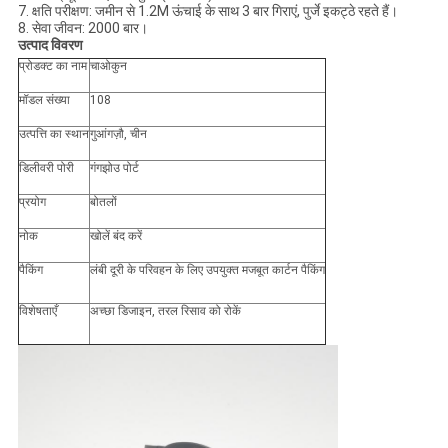
7. क्षति परीक्षण: जमीन से 1.2M ऊंचाई के साथ 3 बार गिराएं, पुर्जे इकट्ठे रहते हैं।
8. सेवा जीवन: 2000 बार।
उत्पाद विवरण
प्रोडक्ट का नाम
चाओकुन
मॉडल संख्या
108
उत्पत्ति का स्थान
गुआंगज़ौ, चीन
डिलीवरी पोरी
गंगझोउ पोर्ट
प्रयोग
बोतलों
नोक
खोलें बंद करें
पैकिंग
लंबी दूरी के परिवहन के लिए उपयुक्त मजबूत कार्टन पैकिंग
विशेषताएँ
अच्छा डिजाइन, तरल रिसाव को रोकें