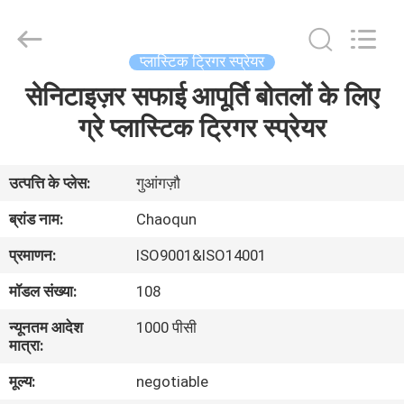
Chaoqun
Plastic
Industry
Co.,
Ltd..
प्लास्टिक ट्रिगर स्प्रेयर
All
Rights
सेनिटाइज़र सफाई आपूर्ति बोतलों के लिए
घर
Reserved.
ग्रे प्लास्टिक ट्रिगर स्प्रेयर
उत्पादों
उत्पत्ति के प्लेस:
गुआंगज़ौ
हमारे
ब्रांड नाम:
Chaoqun
बारे
प्रमाणन:
ISO9001&ISO14001
में
मॉडल संख्या:
108
न्यूनतम आदेश
1000 पीसी
कारखाना
मात्रा:
भ्रमण
मूल्य:
negotiable