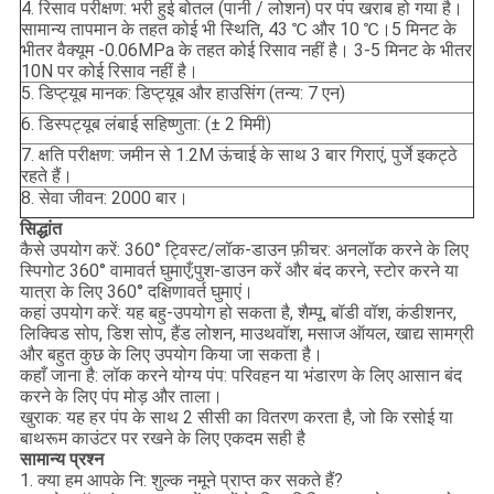
4. रिसाव परीक्षण: भरी हुई बोतल (पानी / लोशन) पर पंप खराब हो गया है।
सामान्य तापमान के तहत कोई भी स्थिति, 43 ℃ और 10 ℃।5 मिनट के
भीतर वैक्यूम -0.06MPa के तहत कोई रिसाव नहीं है। 3-5 मिनट के भीतर
10N पर कोई रिसाव नहीं है।
5. डिप्ट्यूब मानक: डिप्ट्यूब और हाउसिंग (तन्य: 7 एन)
6. डिस्पट्यूब लंबाई सहिष्णुता: (± 2 मिमी)
7. क्षति परीक्षण: जमीन से 1.2M ऊंचाई के साथ 3 बार गिराएं, पुर्जे इकट्ठे
रहते हैं।
8. सेवा जीवन: 2000 बार।
सिद्धांत
कैसे उपयोग करें: 360° ट्विस्ट/लॉक-डाउन फ़ीचर: अनलॉक करने के लिए
स्पिगोट 360° वामावर्त घुमाएँ;पुश-डाउन करें और बंद करने, स्टोर करने या
यात्रा के लिए 360° दक्षिणावर्त घुमाएं।
कहां उपयोग करें: यह बहु-उपयोग हो सकता है, शैम्पू, बॉडी वॉश, कंडीशनर,
लिक्विड सोप, डिश सोप, हैंड लोशन, माउथवॉश, मसाज ऑयल, खाद्य सामग्री
और बहुत कुछ के लिए उपयोग किया जा सकता है।
कहाँ जाना है: लॉक करने योग्य पंप: परिवहन या भंडारण के लिए आसान बंद
करने के लिए पंप मोड़ और ताला।
खुराक: यह हर पंप के साथ 2 सीसी का वितरण करता है, जो कि रसोई या
बाथरूम काउंटर पर रखने के लिए एकदम सही है
सामान्य प्रश्न
1. क्या हम आपके नि: शुल्क नमूने प्राप्त कर सकते हैं?