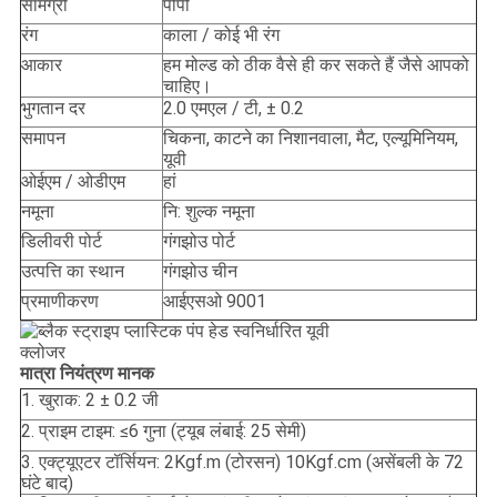
सामग्री
पीपी
रंग
काला / कोई भी रंग
आकार
हम मोल्ड को ठीक वैसे ही कर सकते हैं जैसे आपको
चाहिए।
भुगतान दर
2.0 एमएल / टी, ± 0.2
समापन
चिकना, काटने का निशानवाला, मैट, एल्यूमिनियम,
यूवी
ओईएम / ओडीएम
हां
नमूना
नि: शुल्क नमूना
डिलीवरी पोर्ट
गंगझोउ पोर्ट
उत्पत्ति का स्थान
गंगझोउ चीन
प्रमाणीकरण
आईएसओ 9001
मात्रा नियंत्रण मानक
1. खुराक: 2 ± 0.2 जी
2. प्राइम टाइम: ≤6 गुना (ट्यूब लंबाई: 25 सेमी)
3. एक्ट्यूएटर टॉर्सियन: 2Kgf.m (टोरसन) 10Kgf.cm (असेंबली के 72
घंटे बाद)