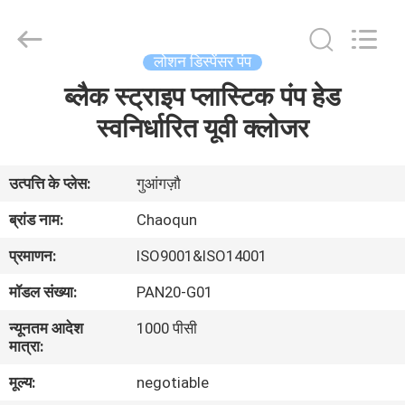
Chaoqun
Plastic
Industry
Co.,
Ltd..
लोशन डिस्पेंसर पंप
All
Rights
ब्लैक स्ट्राइप प्लास्टिक पंप हेड
घर
Reserved.
स्वनिर्धारित यूवी क्लोजर
उत्पादों
उत्पत्ति के प्लेस:
गुआंगज़ौ
हमारे
ब्रांड नाम:
Chaoqun
बारे
प्रमाणन:
ISO9001&ISO14001
में
मॉडल संख्या:
PAN20-G01
न्यूनतम आदेश
1000 पीसी
कारखाना
मात्रा:
भ्रमण
मूल्य:
negotiable