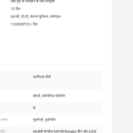
लंबी दूरी के परिवहन के लिए उपयुक्त
15 दिन
एल/सी, टी/टी, वेस्टर्न यूनियन, मनीग्राम
120000PCS / दिन
प्लास्टिक पीपी
बोतलें, कॉस्मेटिक पैकेजिंग
हां
े प्लेस:
गुआंगज़ौ, गुआंग्डोंग
ोर्ट:
एफओबी शेन्ज़ेन/गुआंगज़ौ/Ningbo चीन और EXW