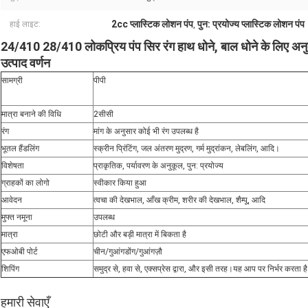
2cc प्लास्टिक लोशन पंप
पुन: प्रयोज्य प्लास्टिक लोशन पंप
हाई लाइट:
,
24/410 28/410 लोकप्रिय पंप सिर रंग हाथ धोने, बाल धोने के लिए अन
उत्पाद वर्णन
सामग्री
पीपी
मात्रा बनाने की विधि
2सीसी
रंग
मांग के अनुसार कोई भी रंग उपलब्ध है
भूतल हैंडलिंग
स्क्रीन प्रिंटिंग, जल अंतरण मुद्रण, गर्म मुद्रांकन, लेबलिंग, आदि।
विशेषता
प्राकृतिक, पर्यावरण के अनुकूल, पुन: प्रयोज्य
ग्राहकों का लोगो
स्वीकार किया हुआ
आवेदन
त्वचा की देखभाल, आँख क्रीम, शरीर की देखभाल, शैम्पू, आदि
मुफ्त नमूना
उपलब्ध
मात्रा
छोटी और बड़ी मात्रा में बिकता है
एफओबी पोर्ट
चीन/गुआंगडोंग/गुआंगज़ौ
शिपिंग
समुद्र से, हवा से, एक्सप्रेस द्वारा, और इसी तरह।यह आप पर निर्भर करता है
हमारी सेवाएँ