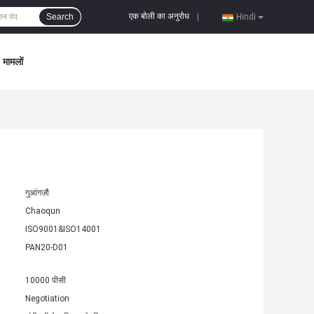
एक बोली का अनुरोध
Search
|
Hindi
मामलों
गुआंगज़ौ
Chaoqun
ISO9001&ISO14001
PAN20-D01
10000 पीसी
Negotiation