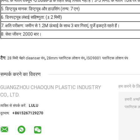
मिनट के भीतर वैक्यूम -0.06MPa के तहत कोई रिसाव नहीं है। 3-5 मिनट के भीतर 10N पर को
5. डिप्ट्यूब मानक: डिप्ट्यूब और हाउसिंग (तन्य: 7 एन)
6. डिस्पट्यूब लंबाई सहिष्णुता: (± 2 मिमी)
7. क्षति परीक्षण: जमीन से 1.2M ऊंचाई के साथ 3 बार गिराएं, पुर्जे इकट्ठे रहते हैं।
8. सेवा जीवन: 2000 बार।
,
,
टैग:
28 मिमी चेहरे cleanser पंप
28mm प्लास्टिक लोशन पंप
ISO9001 प्लास्टिक लोशन पंप
सम्पर्क करने का विवरण
हम करने के लि
GUANGZHOU CHAOQUN PLASTIC INDUSTRY
CO., LTD.
व्यक्ति से संपर्क करें:
LULU
दूरभाष:
+8615267129270