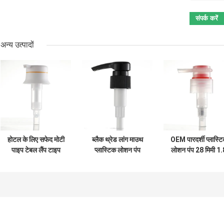
अन्य उत्पादों
होटल के लिए सफेद मोटी
ब्लैक थ्रेड लांग माउथ
OEM पारदर्शी प्लास्ट
पाइप टेबल लैंप टाइप
प्लास्टिक लोशन पंप
लोशन पंप 28 मिमी 1.
बॉडी लोशन पंप हेड 2cc
28/410 तन्यता 7N
एमएल / टी गैर फैल