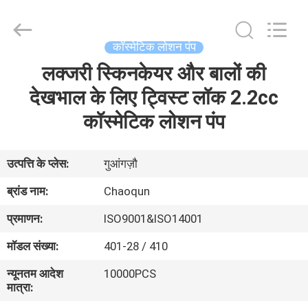
Chaoqun
Plastic
Industry
Co.,
Ltd..
कॉस्मेटिक लोशन पंप
All
Rights
लक्जरी स्किनकेयर और बालों की
घर
Reserved.
देखभाल के लिए ट्विस्ट लॉक 2.2cc
उत्पादों
कॉस्मेटिक लोशन पंप
हमारे
उत्पत्ति के प्लेस:
गुआंगज़ौ
बारे
ब्रांड नाम:
Chaoqun
में
प्रमाणन:
ISO9001&ISO14001
मॉडल संख्या:
401-28 / 410
कारखाना
न्यूनतम आदेश
10000PCS
भ्रमण
मात्रा: