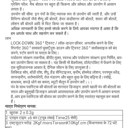
प्रेसिंग फील: मैच बोतल पर बहुत ही चिकना और कोमल और उपयोग में आसान
लगता है।
उपयोग की सीमा: इन पंपों के लिए व्यापक रूप से उपयोग की जाती है, और उन्हें
विभिन्न बोतलों जैसे शैम्पू की बोतलें, हेयर कंडीशनर की बोतलें, शावर की बोतलें,
लोशन की बोतलें आदि से फिट किया जा सकता है।
अधिक जानकारी के लिए हमसे संपर्क करने के लिये आपका स्वागत है
आशा है कि
हम आपके साथ और सहयोग कर सकते हैं
।
लाभ
LOCK-DOWN: 360 ° ट्विस्ट / लॉक-डाउन फ़ीचर: अनलॉक करने के लिए
स्पिगोट 360 ° वामावर्त घुमाएँ;पुश-डाउन और ट्विस्ट 360 ° क्लॉकवाइज को बंद
करने, स्टोर करने या यात्रा के लिए।
पर्यावरण संरक्षण तकनीक, बीपीए मुक्त, स्वस्थ और पर्यावरण संरक्षण द्वारा निर्मित, बार-
बार उपयोग किया जा सकता है। यह किसी भी बैकपैक्स, वॉलेटपॉकेट में फेंकने के लिए
एक सुविधाजनक आकार है, दैनिक जीवन के लिए उपयुक्त है।
लिक्विड सोप, बॉडी वॉश, शैंपू, हैंड सैनिटाइजर, क्रीम, होममेड लोशन, परफ्यूम ब्लेंड,
सनस्क्रीन, अरोमाथेरेपी, तेल भंडारण और बहुत कुछ के लिए बढ़िया है।रसोई,
बाथरूम, कपड़े धोने का कमरा, ब्यूटी सैलून में उपयोग करें।।।
पंप के साथ प्लास्टिक की बोतलों का शानदार डिजाइन: हमारे खाली पंप की बोतलों का
सरल और बहुमुखी डिजाइन आपको आरामदायक और उपयोग करने में आसान बनाता
है, आप इस प्लास्टिक की बोतल का उपयोग करने के लिए स्वतंत्र महसूस कर सकते
हैं।
मात्रा नियंत्रण मानक:
1. खुराक: 2 ± 0.2g
2. प्राइम टाइम: ≤6 बार (ट्यूब लंबाई Time25 सेमी)
3. एक्ट्यूएटर मरोड़: 2Kgf.morsTorsionK10Kgf.cm (विधानसभा के 72 घंटे
बाद)