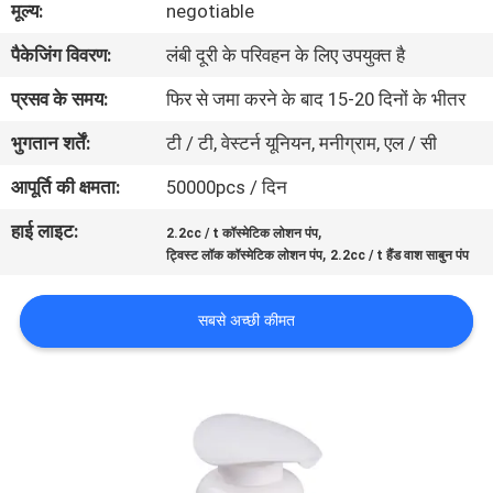
मूल्य:
negotiable
गुणवत्ता
पैकेजिंग विवरण:
लंबी दूरी के परिवहन के लिए उपयुक्त है
नियंत्रण
प्रसव के समय:
फिर से जमा करने के बाद 15-20 दिनों के भीतर
संपर्क
भुगतान शर्तें:
टी / टी, वेस्टर्न यूनियन, मनीग्राम, एल / सी
करें
आपूर्ति की क्षमता:
50000pcs / दिन
हाई लाइट:
,
2.2cc / t कॉस्मेटिक लोशन पंप
समाचार
,
ट्विस्ट लॉक कॉस्मेटिक लोशन पंप
2.2cc / t हैंड वाश साबुन पंप
मामलों
सबसे अच्छी कीमत
साइटमैप
PRIVACY