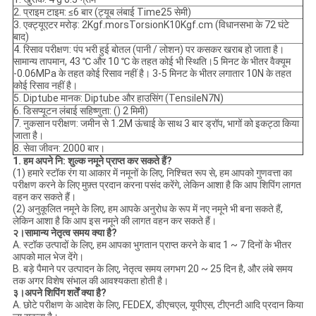
2. प्राइम टाइम: ≤6 बार (ट्यूब लंबाई Time25 सेमी)
3. एक्ट्यूएटर मरोड़: 2Kgf.morsTorsionK10Kgf.cm (विधानसभा के 72 घंटे
बाद)
4. रिसाव परीक्षण: पंप भरी हुई बोतल (पानी / लोशन) पर कसकर खराब हो जाता है।
सामान्य तापमान, 43 ℃ और 10 ℃ के तहत कोई भी स्थिति।5 मिनट के भीतर वैक्यूम
-0.06MPa के तहत कोई रिसाव नहीं है। 3-5 मिनट के भीतर लगातार 10N के तहत
कोई रिसाव नहीं है।
5. Diptube मानक: Diptube और हाउसिंग (TensileN7N)
6. डिसप्यूटन लंबाई सहिष्णुता: () 2 मिमी)
7. नुकसान परीक्षण: जमीन से 1.2M ऊंचाई के साथ 3 बार ड्रॉप, भागों को इकट्ठा किया
जाता है।
8. सेवा जीवन: 2000 बार।
1. हम अपने नि: शुल्क नमूने प्राप्त कर सकते हैं?
(1) हमारे स्टॉक रंग या आकार में नमूनों के लिए, निश्चित रूप से, हम आपको गुणवत्ता का
परीक्षण करने के लिए मुफ़्त प्रदान करना पसंद करेंगे, लेकिन आशा है कि आप शिपिंग लागत
वहन कर सकते हैं।
(2) अनुकूलित नमूने के लिए, हम आपके अनुरोध के रूप में नए नमूने भी बना सकते हैं,
लेकिन आशा है कि आप इस नमूने की लागत वहन कर सकते हैं।
२
।सामान्य नेतृत्व समय क्या है?
A. स्टॉक उत्पादों के लिए, हम आपका भुगतान प्राप्त करने के बाद 1 ~ 7 दिनों के भीतर
आपको माल भेज देंगे।
B. बड़े पैमाने पर उत्पादन के लिए, नेतृत्व समय लगभग 20 ~ 25 दिन है, और लंबे समय
तक अगर विशेष संभाल की आवश्यकता होती है।
३
।अपने शिपिंग शर्तें क्या है?
A. छोटे परीक्षण के आदेश के लिए, FEDEX, डीएचएल, यूपीएस, टीएनटी आदि प्रदान किया