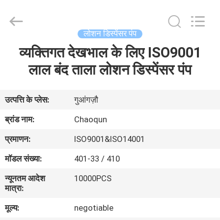
Chaoqun
Plastic
Industry
Co.,
Ltd..
लोशन डिस्पेंसर पंप
All
Rights
व्यक्तिगत देखभाल के लिए ISO9001
घर
Reserved.
लाल बंद ताला लोशन डिस्पेंसर पंप
उत्पादों
उत्पत्ति के प्लेस:
गुआंगज़ौ
हमारे
ब्रांड नाम:
Chaoqun
बारे
प्रमाणन:
ISO9001&ISO14001
में
मॉडल संख्या:
401-33 / 410
न्यूनतम आदेश
10000PCS
कारखाना
मात्रा:
भ्रमण
मूल्य:
negotiable