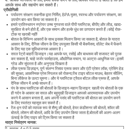
4. अधिक जानकारी के लिए हमसे संपर्क करने के लिए आपका स्वागत है
आशा है कि हम
आपके साथ और सहयोग कर सकते हैं
।
प्रौद्योगिकी
पर्यावरण संरक्षण तकनीक द्वारा निर्मित, BPA मुक्त, स्वस्थ और पर्यावरण संरक्षण, का
उपयोग बार-बार किया जा सकता है।
हमारे प्रतिस्थापन स्प्रेयर उच्च गुणवत्ता वाले पीपी प्लास्टिक, बीपीए और लीड, खाद्य-
सुरक्षित से बने होते हैं, और एक समान और हल्के धुंध का उत्पादन करते हैं।कोई रोक-
टोक या खराबी नहीं!
बोतल के विभिन्न आकारों के साथ इसका मिलान किया जा सकता है, बोतल के यात्रा
आकार के लिए, दैनिक जीवन के लिए उपयुक्त किसी भी बैकपैक्स, वॉलेट जेब में फेंकने
के लिए यह एक सुविधाजनक आकार है।
सरल रेट्रो बाहरी डिजाइन।यह आपके घर, रसोई और बाथरूम की सजावट को पूरक
कर सकता है, चाहे जर्जर फार्महाउस, औद्योगिक मचान, या अल्ट्रा-आधुनिक घर।इसमें
ग्रेड और सुंदरता है और अनुग्रह दिखता है
लीक प्रूफ डिज़ाइन, पूर्ण संलग्न रिसाव प्रूफ कवर और एंटी प्रेशर लॉक, प्रेसिंग हेड
की सुरक्षा, आकस्मिक प्रेस स्पिलज को रोकना;पेंच टाइप बॉटल माउथ, बेहतर सीलिंग,
बिना लीकेज के उल्टा घूमना। और ये प्लास्टिक ट्रैवल बॉटल लीक प्रूफ हैं, आपके
दैनिक जीवन में अच्छे साधन हैं।
पंप के साथ प्लास्टिक की बोतलों के डिजाइन-महान डिजाइन: खाली पंप बोतलों के एक
ही गर्दन के आकार का सरल और बहुमुखी डिजाइन आपको आरामदायक और उपयोग
करने में आसान बनाता है, आप अपनी पसंद की प्लास्टिक की बोतल का उपयोग करने
के लिए स्वतंत्र महसूस कर सकते हैं।
रेंज-इन पंपों को व्यापक रूप से शैम्पू की बोतलें, हेयर कंडीशनर की बोतलें, शॉवर की
बोतलें, लोशन की बोतलें, आदि के लिए उपयोग किया जाता है;बोतलों की अलग-अलग
ऊंचाई के लिए पाइप को ट्रिम किया जा सकता है
मात्रा नियंत्रण मानक:
1. खुराक: 4 g 0.5 ग्राम