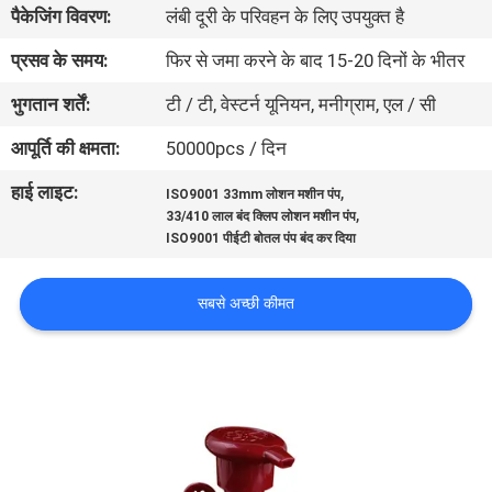
पैकेजिंग विवरण:
लंबी दूरी के परिवहन के लिए उपयुक्त है
गुणवत्ता
नियंत्रण
प्रसव के समय:
फिर से जमा करने के बाद 15-20 दिनों के भीतर
भुगतान शर्तें:
टी / टी, वेस्टर्न यूनियन, मनीग्राम, एल / सी
संपर्क
आपूर्ति की क्षमता:
50000pcs / दिन
करें
हाई लाइट:
,
ISO9001 33mm लोशन मशीन पंप
,
33/410 लाल बंद क्लिप लोशन मशीन पंप
समाचार
ISO9001 पीईटी बोतल पंप बंद कर दिया
सबसे अच्छी कीमत
मामलों
साइटमैप
PRIVACY