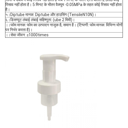
रिसाव नहीं होता है। 5 मिनट के भीतर वैक्यूम -0.05MPa के तहत कोई रिसाव नहीं होता
है।
५।
Diptube मानक: Diptube और हाउसिंग (TensileN10N)।
६।
डिसप्यूट लंबाई लंबाई सहिष्णुता: (ube 2 मिमी)।
।।
फोम मानक: फोम का उत्पादन नाजुक है, समान है। (टिप्पणी: फोम मानक: विभिन्न योगों
पर निर्भर करता है)।
।।
सेवा जीवन: ≥1000times