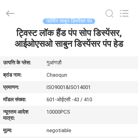
Chaoqun
Plastic
Industry
Co.,
Ltd..
फोमिंग साबुन डिस्पेंसर पंप
All
Rights
ट्विस्ट लॉक हैंड पंप सोप डिस्पेंसर,
घर
Reserved.
आईओएसओ साबुन डिस्पेंसर पंप हेड
उत्पादों
उत्पत्ति के प्लेस:
गुआंगज़ौ
हमारे
ब्रांड नाम:
Chaoqun
बारे
प्रमाणन:
ISO9001&ISO14001
में
मॉडल संख्या:
601-ओईएसी -43 / 410
न्यूनतम आदेश
10000PCS
कारखाना
मात्रा:
भ्रमण
मूल्य:
negotiable