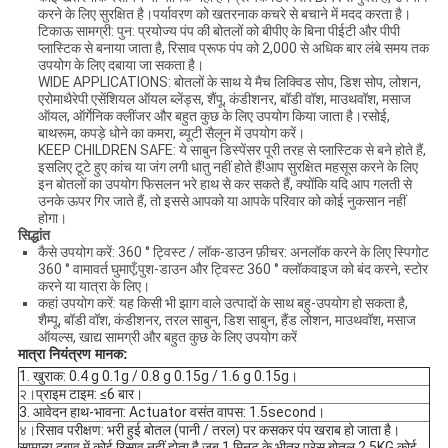
करने के लिए सुरक्षित है।पर्यावरण को खतरनाक कचरे से बचाने में मदद करता है।
टिकाऊ सामग्री: पुन: प्रयोज्य पंप की बोतलों को बीपीए के बिना पीईटी और पीपी
प्लास्टिक से बनाया जाता है, रिसाव प्रूफ पंप को 2,000 से अधिक बार लंबे समय तक
उपयोग के लिए दबाया जा सकता है।
WIDE APPLICATIONS: बोतलों के साथ ये मैच लिक्विड सोप, डिश सोप, लोशन,
एरोमाथैरेपी एसेंशियल ऑयल ब्लेंड्स, शैंपू, कंडीशनर, बॉडी वॉश, माउथवॉश, मसाज
ऑयल, ऑर्गेनिक क्लींजर और बहुत कुछ के लिए उपयोग किया जाता है।रसोई,
बाथरूम, कपड़े धोने का कमरा, ब्यूटी सैलून में उपयोग करें।
KEEP CHILDREN SAFE: ये साबुन डिस्पेंसर पूरी तरह से प्लास्टिक से बने होते हैं,
इसलिए टूटे हुए कांच या जंग लगी धातु नहीं होते हैं!आप सुरक्षित महसूस करने के लिए
इन बोतलों का उपयोग फिसलन भरे हाथ से कर सकते हैं, क्योंकि यदि आप गलती से
उनके ऊपर गिर जाते हैं, तो इससे आपको या आपके परिवार को कोई नुकसान नहीं
होगा।
सिद्धांत
कैसे उपयोग करें: 360 ° ट्विस्ट / लॉक-डाउन फ़ीचर: अनलॉक करने के लिए स्पिगोट
360 ° वामावर्त घुमाएँ;पुश-डाउन और ट्विस्ट 360 ° क्लॉकवाइज को बंद करने, स्टोर
करने या यात्रा के लिए।
कहां उपयोग करें: यह किसी भी झाग वाले उत्पादों के साथ बहु-उपयोग हो सकता है,
शैम्पू, बॉडी वॉश, कंडीशनर, तरल साबुन, डिश साबुन, हैंड लोशन, माउथवॉश, मसाज
ऑयल्स, खाद्य सामग्री और बहुत कुछ के लिए उपयोग करें
मात्रा नियंत्रण मानक:
1. खुराक: 0.4 g 0.1g / 0.8 g 0.15g / 1.6 g 0.15g।
२।
प्राइम टाइम: ≤6 बार।
3. आवेदन हाथ-भावना: Actuator वसंत वापस: 1.5second।
४।
रिसाव परीक्षण: भरी हुई बोतल (पानी / तरल) पर कसकर पंप खराब हो जाता है।
सामान्य दबाव में कोई रिसाव नहीं होता है जब 1 मिनट के भीतर प्रेस बोतल 2.5KG कोई