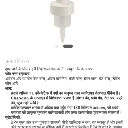
POLICY
उत्पाद विवरण
हाथ धोने के लिए बाहरी स्प्रिंग-लोडेड फोमिंग साबुन डिस्पेंसर पंप
फोम पंप्स श्रृंखला
आवेदन और उपयोग:
फेस वॉश, ओरल क्लीनिंग, बॉडी वॉश, हेयर वॉश, हैंड वॉश, शेविंग
फोम आदि।
लाभ:
इससे अधिक
१६
कॉस्मेटिक में वर्षों का अनुभव
तथा
व्यक्तिगत देखभाल
पैकिंग है।
Chaoqun के उत्पादन में विशेषज्ञता प्राप्त है
लोशन पंप, फोम पंप, तेल पंप, स्प्रे
पंप, धुंध स्प्रे
आदि।
वार्षिक उत्पादन क्षमता से अधिक तक पहुँच गया
150 मिलियन
peices, जो हमारे
ग्राहकों को उत्कृष्ट गुणवत्ता वाले उत्पादों और उच्च दक्षता सेवा प्रदान कर सकता है।
प्रौद्योगिकी:
BPA मुफ़्त और उच्च गुणवत्ता सामग्री: पीपी प्लास्टिक से बना, यह मजबूत है और इसमें
कोई खतरनाक रसायन या यौगिक नहीं हैं।प्रत्येक डिस्पेंसर BPA से मुक्त है, उपयोग