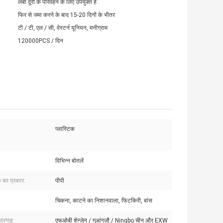
लंबी दूरी के परिवहन के लिए उपयुक्त है
फिर से जमा करने के बाद 15-20 दिनों के भीतर
टी / टी, एल / सी, वेस्टर्न यूनियन, मनीग्राम
120000PCS / दिन
प्लास्टिक
विभिन्न बोतलें
क का प्रकार:
पीपी
चिकना, काटने का निशानवाला, फिटकिरी, बांस
ंदरगाह:
एफओबी शेन्ज़ेन / गुआंगज़ौ / Ningbo चीन और EXW