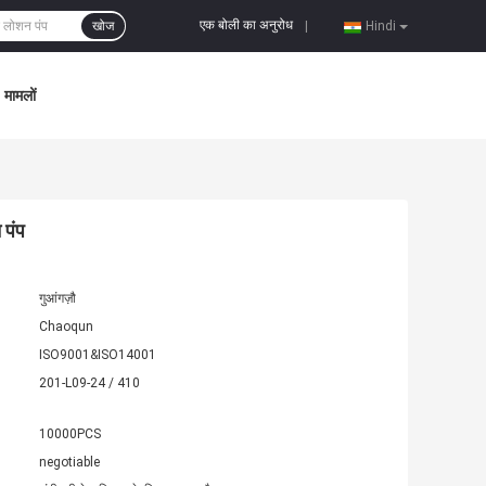
एक बोली का अनुरोध
खोज
|
Hindi
मामलों
 पंप
गुआंगज़ौ
Chaoqun
ISO9001&ISO14001
201-L09-24 / 410
10000PCS
negotiable