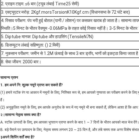
2. प्राइम टाइम: ≤6 बार (ट्यूब लंबाई Time25 सेमी)
3. एक्ट्यूएटर मरोड़: 2Kgf.morsTorsionK10Kgf.cm (विधानसभा के 72 घंटे बाद)
4. रिसाव परीक्षण: पंप भरी हुई बोतल (पानी / लोशन) पर कसकर खराब हो जाता है। सामान्य 
स्थिति।5 मिनट के भीतर वैक्यूम -0.06MPa के तहत कोई रिसाव नहीं है। 3-5 मिनट के भीतर 1
5. Diptube मानक: Diptube और हाउसिंग (TensileN7N)
6. डिसप्यूटन लंबाई सहिष्णुता: () 2 मिमी)
7. नुकसान परीक्षण: जमीन से 1.2M ऊंचाई के साथ 3 बार ड्रॉप, भागों को इकट्ठा किया जाता ह
8. सेवा जीवन: 2000 बार।
सामान्य प्रश्न
1. हम अपने नि: शुल्क नमूने प्राप्त कर सकते हैं?
(1) हमारे स्टॉक रंग या आकार में नमूनों के लिए, निश्चित रूप से, हम आपको गुणवत्ता का परीक्षण करने के ल
हैं।
(2) अनुकूलित नमूने के लिए, हम आपके अनुरोध के रूप में नए नमूने भी बना सकते हैं, लेकिन आशा है कि आ
२
।सामान्य नेतृत्व समय क्या है?
A. स्टॉक उत्पादों के लिए, हम आपका भुगतान प्राप्त करने के बाद 1 ~ 7 दिनों के भीतर आपको माल भेज देंगे
B. बड़े पैमाने पर उत्पादन के लिए, नेतृत्व समय लगभग 20 ~ 25 दिन है, और लंबे समय तक अगर विशेष संभ
३
अपने शिपिंग शर्तें क्या है?