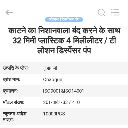
Chaoqun
Plastic
Industry
Co.,
Ltd..
लोशन डिस्पेंसर पंप
All
Rights
काटने का निशानवाला बंद करने के साथ
घर
Reserved.
32 मिमी प्लास्टिक 4 मिलीलीटर / टी
उत्पादों
लोशन डिस्पेंसर पंप
हमारे
उत्पत्ति के प्लेस:
गुआंगज़ौ
बारे
ब्रांड नाम:
Chaoqun
में
प्रमाणन:
ISO9001&ISO14001
मॉडल संख्या:
201-वाके -33 / 410
कारखाना
न्यूनतम आदेश
10000PCS
भ्रमण
मात्रा: