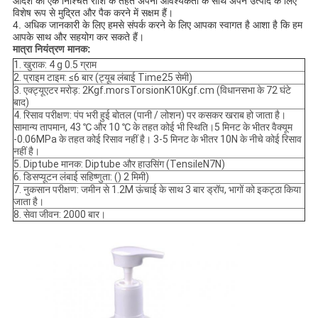
आदेश की एक निश्चित राशि के तहत अपनी आवश्यकता के साथ अपने उत्पाद के लिए
विशेष रूप से मुद्रित और पैक करने में सक्षम हैं।
4. अधिक जानकारी के लिए हमसे संपर्क करने के लिए आपका स्वागत है
आशा है कि हम
आपके साथ और सहयोग कर सकते हैं
।
मात्रा नियंत्रण मानक:
1. खुराक: 4 g 0.5 ग्राम
2. प्राइम टाइम: ≤6 बार (ट्यूब लंबाई Time25 सेमी)
3. एक्ट्यूएटर मरोड़: 2Kgf.morsTorsionK10Kgf.cm (विधानसभा के 72 घंटे
बाद)
4. रिसाव परीक्षण: पंप भरी हुई बोतल (पानी / लोशन) पर कसकर खराब हो जाता है।
सामान्य तापमान, 43 ℃ और 10 ℃ के तहत कोई भी स्थिति।5 मिनट के भीतर वैक्यूम
-0.06MPa के तहत कोई रिसाव नहीं है। 3-5 मिनट के भीतर 10N के नीचे कोई रिसाव
नहीं है।
5. Diptube मानक: Diptube और हाउसिंग (TensileN7N)
6. डिसप्यूटन लंबाई सहिष्णुता: () 2 मिमी)
7. नुकसान परीक्षण: जमीन से 1.2M ऊंचाई के साथ 3 बार ड्रॉप, भागों को इकट्ठा किया
जाता है।
8. सेवा जीवन: 2000 बार।