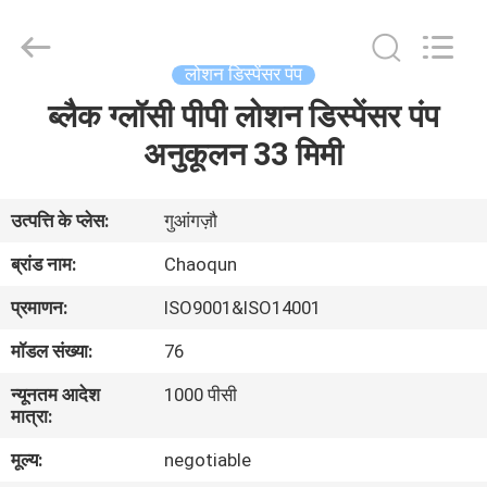
Chaoqun
Plastic
Industry
Co.,
Ltd..
लोशन डिस्पेंसर पंप
All
Rights
ब्लैक ग्लॉसी पीपी लोशन डिस्पेंसर पंप
घर
Reserved.
अनुकूलन 33 मिमी
उत्पादों
उत्पत्ति के प्लेस:
गुआंगज़ौ
हमारे
ब्रांड नाम:
Chaoqun
बारे
प्रमाणन:
ISO9001&ISO14001
में
मॉडल संख्या:
76
न्यूनतम आदेश
1000 पीसी
कारखाना
मात्रा:
भ्रमण
मूल्य:
negotiable