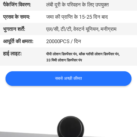
पैकेजिंग विवरण:
लंबी दूरी के परिवहन के लिए उपयुक्त
गुणवत्ता
नियंत्रण
प्रसव के समय:
जमा की प्राप्ति के 15-25 दिन बाद
भुगतान शर्तें:
एल/सी, टी/टी, वेस्टर्न यूनियन, मनीग्राम
संपर्क
आपूर्ति की क्षमता:
20000PCS / दिन
करें
हाई लाइट:
,
,
पीपी लोशन डिस्पेंसर पंप
ब्लैक ग्लॉसी लोशन डिस्पेंसर पंप
33 मिमी लोशन डिस्पेंसर पंप
समाचार
सबसे अच्छी कीमत
मामलों
साइटमैप
PRIVACY