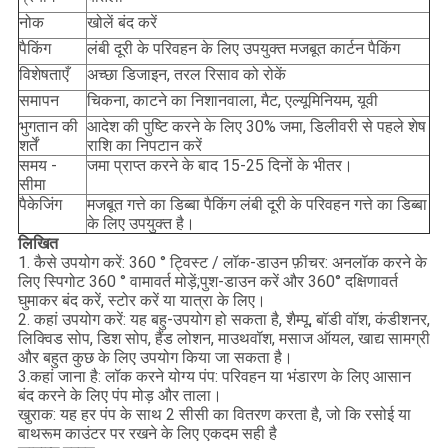
नोक
खोलें बंद करें
पैकिंग
लंबी दूरी के परिवहन के लिए उपयुक्त मजबूत कार्टन पैकिंग
विशेषताएँ
अच्छा डिजाइन, तरल रिसाव को रोकें
समापन
चिकना, काटने का निशानवाला, मैट, एल्यूमिनियम, यूवी
भुगतान की
आदेश की पुष्टि करने के लिए 30% जमा, डिलीवरी से पहले शेष
शर्तें
राशि का निपटान करें
समय -
जमा प्राप्त करने के बाद 15-25 दिनों के भीतर।
सीमा
पैकेजिंग
मजबूत गत्ते का डिब्बा पैकिंग लंबी दूरी के परिवहन गत्ते का डिब्बा
के लिए उपयुक्त है।
लिखित
1. कैसे उपयोग करें: 360 ° ट्विस्ट / लॉक-डाउन फ़ीचर: अनलॉक करने के
लिए स्पिगोट 360 ° वामावर्त मोड़ें;पुश-डाउन करें और 360° दक्षिणावर्त
घुमाकर बंद करें, स्टोर करें या यात्रा के लिए।
2. कहां उपयोग करें: यह बहु-उपयोग हो सकता है, शैम्पू, बॉडी वॉश, कंडीशनर,
लिक्विड सोप, डिश सोप, हैंड लोशन, माउथवॉश, मसाज ऑयल, खाद्य सामग्री
और बहुत कुछ के लिए उपयोग किया जा सकता है।
3.कहां जाना है: लॉक करने योग्य पंप: परिवहन या भंडारण के लिए आसान
बंद करने के लिए पंप मोड़ और ताला।
खुराक: यह हर पंप के साथ 2 सीसी का वितरण करता है, जो कि रसोई या
बाथरूम काउंटर पर रखने के लिए एकदम सही है